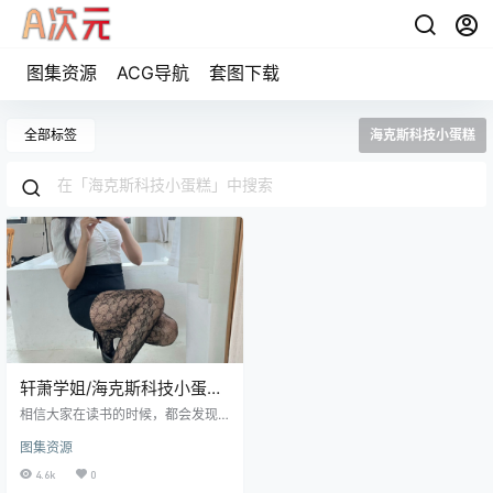
图集资源
ACG导航
套图下载
全部标签
海克斯科技小蛋糕
轩萧学姐/海克斯科技小蛋糕
cos写真图包
相信大家在读书的时候，都会发现
一个定律，不论是学姐还是学妹，
图集资源
永远都是比自己同届女生要漂亮不
少，至于为什么会有这样的情况发
4.6k
0
生谁也不清楚，可以知道的是大家