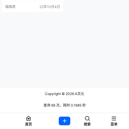
心里肯定都有自己心仪的的学姐或
喵喵君
22年10月4日
者学妹。而今天就给大家介绍心中
垂涎已久的高颜值学姐，轩萧学
姐。 轩萧学姐真不愧人如其名，她
给人的感觉能够很明显的感觉到是
那种读大学时大部人都所喜欢的气
质学姐，她不仅有着非常精致的脸
蛋，更有着大伙都曾幻想过的御姐
身材，当着…
Copyright © 2026
A次元
查询 66 次，耗时 0.1685 秒
首页
搜索
菜单