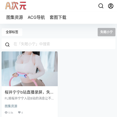
图集资源
ACG导航
套图下载
全部标签
失眠小宁
桜井宁宁b站直播录屏，失眠
小宁视频写真
FL姬桜井宁宁入驻B站的消息让不少
的宅男们开始去B站了，这位FL姬桜
图集资源
井宁宁的人气可见是真的很高，她
是一位名副其实的二次元的萝莉
5.5k
0
的，一起来看一下FL姬桜井宁宁个