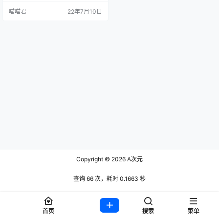
人资料简介吧。 桜井宁宁来自湖北
喵喵君
22年7月10日
的00后还是非常的年轻，又名失眠
小宁。 从一些网站的介绍看桜井宁
宁是一位网红coser，以前是专门卖
福利图包和在斗鱼直播的主播，卖
图包在Cos业界也不是什么新鲜事了
这一次入住B站的“引流”行为实在太
过成功，当…
Copyright © 2026
A次元
查询 66 次，耗时 0.1663 秒
首页
搜索
菜单