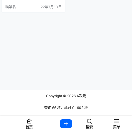
大部分的观众姥爷，她有着精致的
喵喵君
22年7月13日
五官，大眼睛、坚挺鼻梁以及那秀
色可餐的樱桃小嘴，让猫娘都看的
两眼发指，再加上小姐姐还有着让
自己非常骄傲的身材，亮眼的大车
灯足以让无数绅士直流哈喇子，再
加上纤细的腰身和大长腿，谁要是
可以和小姐姐做一段时间情侣，…
Copyright © 2026
A次元
查询 66 次，耗时 0.1602 秒
首页
搜索
菜单