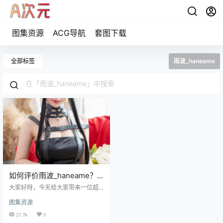
图集资源
ACG导航
套图下载
全部标签
雨波_haneame
如何评价雨波_haneame？
雨波haneame是哪国人？
大家好呀，今天给大家带来一位超A
的妩媚小姐姐。 这位小姐姐就是集
图集资源
齐性感身材和御姐气质的@雨波_ha
neame。之所以小姐姐出众主要还
21.7k
0
是因为她的气质和身材足够吸引到