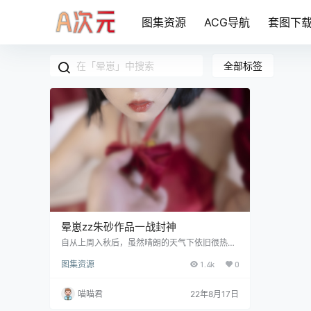
图集资源
ACG导航
套图下
全部标签
晕崽zz朱砂作品一战封神
自从上周入秋后，虽然晴朗的天气下依旧很热，
但也夜里多少也能体验到秋天的凉爽。 就像今天
图集资源
1.4k
0
要给大家介绍的妹子晕崽zz一样，只要你看完她
的作品，就算再热，也能让自己非常爽···可能还
有很多人没有听过她的名字，实际上她也算的上
喵喵君
22年8月17日
小有名气的FL姬，只不过最近发现微博被封了，
再加上关注的人本身就不多，所以人气也就一直